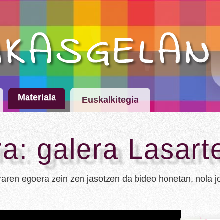
Materiala
Euskalkitegia
a: galera Lasart
aren egoera zein zen jasotzen da bideo honetan, nola jo