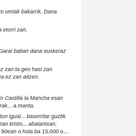
o umiak bakarrik. Dana
 etorri zan.
 Garai batian dana euskeraz
z zan ta geo hasi zan
a ez zan aitzen.
in
Castilla
la Mancha esan
rak... a manta.
n igual... baserritar guztik
zan kristo... abalantxan,
90ean
o hola ba
15.000
o
...