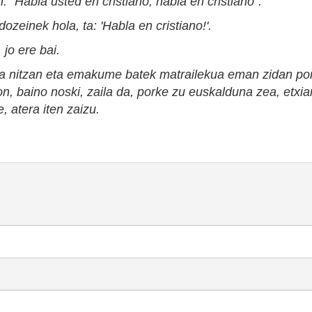
. "Habla usted en cristiano, habla en cristiano".
dozeinek hola, ta: '
H
abla en cristiano!'.
 jo ere bai.
a nitzan eta emakume batek matrailekua eman zidan por
n, baino noski, zaila da
, porke zu e
uskalduna zea, etxia
, atera iten zaizu.