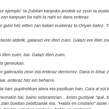
or ejemplo” ta Zubitan kanpoko jendeik ez zeon ta euske
i zan kanp
uan
ba
nahi ta nahi ez dana erderaz.
 gutxi hitz eitten zan kalian euskeraz ta Oriyan batez.
T
 beste aldetik, galarazi ere itten zuen.
G
alazi ere itten z
 itten zuen, bai. Galazi itten zuen.
ita geneukan.
n galerazita zeon eta erderaz derriorrez. Dana in bihar 
aai, e
rderaz hitz ein beharra.
uta han
: p
upitretikan atera eta pasilluan han,
C
ara al sol 
eonakin bai, baino osterantzian... kristo guztiyak "qué,
 zian bueltan zebiltzanak eta. "
H
abla en cristiano" laste