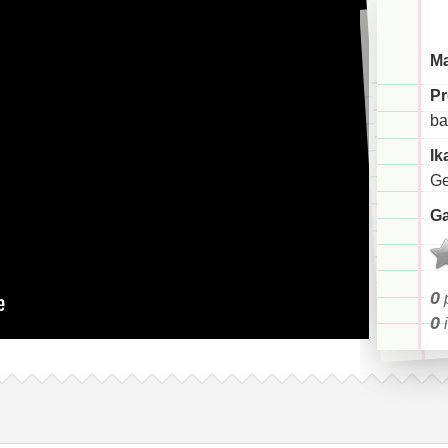
Ma
Pr
ba
Ik
Ge
Ga
0
p
0
i