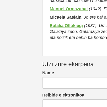
harrapatzen bazizuen h
iz
ketan
Manuel Ormazabal
(1942). E
Mi
c
a
ela Sasiain
.
Jo ere bai e,
Eulalia Ollokiegi
(1937). Umi
G
alaziya zeon. Galaraziya zeo
eta noizik eta behin ba hombre
Utzi zure ekarpena
Name
Helbide elektronikoa