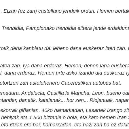
)
. Etzan (ez zan)
castellano jendeik ordun.
H
emen bertak
 Trenbidia, Pamplonako trenbidia eittera jende erdalduna
rotik dena
k
anbiatu da: leheno dana euskeraz itten zan.
 atea zan. Iya dana erderaz.
Hemen,
denon
lana euskera
l,
dana erderaz. Hemen urte asko izandu dia euskeraz iy
et
ortzen z
a
n astelehenero Cacerestikan autobus bat.
emadura, Andalu
c
ia, Castilla la Mancha, Leon,
bueno oa
ntander,
danetik,
katalanak...
hor zen..
. Riojanuak, napar
o
s
korrak giñanian, 40ko hamarkadan, Lasartek izango zittu
ta behiyak eta 1.500 biztanle o hola, eta karo hemen
iza
n 
eta 60ian ere bai, hamarkadan, eta
hazi zan ba ez dakit