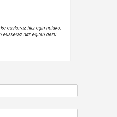
ke euskeraz hitz egin nulako.
n euskeraz hitz egiten dezu