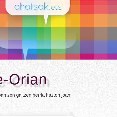
e-Orian
an zen galtzen herria hazten joan