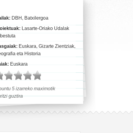
ilak:
DBH, Batxilergoa
oiektuak:
Lasarte-Oriako Udalak
bestuta
asgaiak:
Euskara, Gizarte Zientziak,
ografia eta Historia
iak:
Euskara
untu 5 izarreko maximotik
ritzi guztira