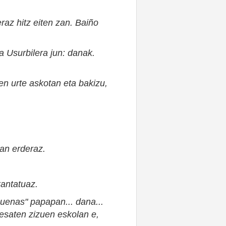
raz hitz eiten zan. Baiño
a Usurbilera jun: danak.
uen urte askotan eta bakizu,
zan erderaz.
kantatuaz.
 buenas" papapan... dana...
r esaten zizuen eskolan e,