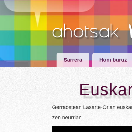
Sarrera
Honi buruz
Euskar
Gerraostean Lasarte-Orian euskar
zen neurrian.