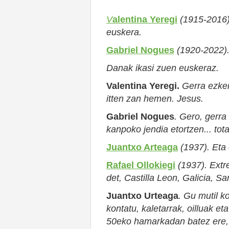
V
alentina
Yeregi
(1915-2016
euskera.
Gabriel Nogues
(1920-2022).
D
anak ikasi zuen euskeraz.
Valentina Yeregi.
Gerra ezke
itten zan hemen. Jesus.
Gabriel Nogues
.
Gero,
gerra
kanpoko jendia etortzen
...
tota
Juantxo Arteaga
(1937).
Eta
Rafael Ollokiegi
(1937).
Extr
det, Castilla
Leon, Galicia, Sa
Juantxo Urteaga
. Gu mutil k
kontatu, kaletarrak, oilluak e
50eko hamarkadan batez ere, 