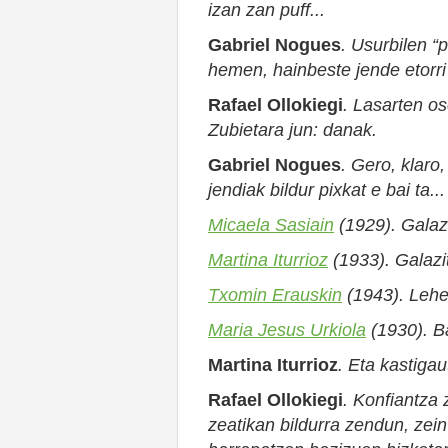
izan zan puff...
Gabriel Nogues
.
Usurbilen “p
hemen, hainbeste jende etorr
Rafael Ollokiegi
.
Lasarten oso
Zubietara jun: danak.
Gabriel Nogues
.
G
ero, klaro,
jendiak bildur pixkat e bai ta...
Micaela Sasiain
(1929). Galazi
Martina Iturrioz
(1933). Galaz
Txomin Erauskin
(1943). Lehe
Maria Jesus Urkiola
(1930).
B
Martina Iturrioz
. Eta kastiga
Rafael Ollokiegi
.
Konfiantza z
zeatikan bildurra zendun, zein