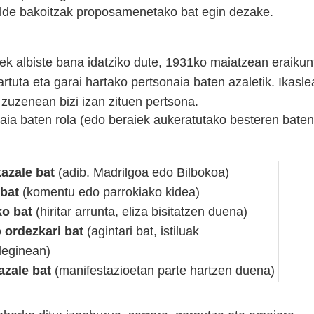
alde bakoitzak proposamenetako bat egin dezake.
eek albiste bana idatziko dute, 1931ko maiatzean eraikunt
tuta eta garai hartako pertsonaia baten azaletik. Ikasle
 zuzenean bizi izan zituen pertsona.
aia baten rola (edo beraiek aukeratutako besteren bate
kazale bat
(adib. Madrilgoa edo Bilbokoa)
 bat
(komentu edo parrokiako kidea)
o bat
(hiritar arrunta, eliza bisitatzen duena)
 ordezkari bat
(agintari bat, istiluak
leginean)
azale bat
(manifestazioetan parte hartzen duena)