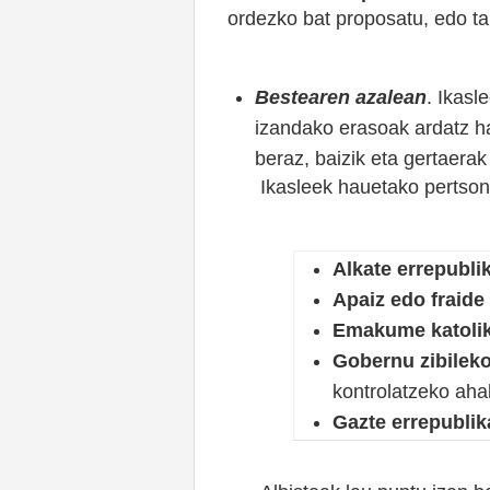
ordezko bat proposatu, edo t
Bestearen azalean
. Ikasl
izandako erasoak ardatz har
beraz, baizik eta gertaerak
Ikasleek hauetako pertson
Alkate errepubli
Apaiz edo fraide
Emakume katolik
Gobernu zibileko
kontrolatzeko aha
Gazte errepublik