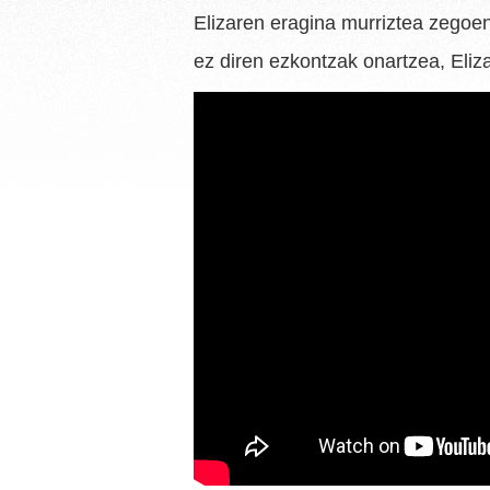
Elizaren eragina murriztea zegoen.
ez diren ezkontzak onartzea, Eli