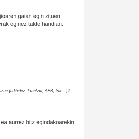
jioaren gaian egin zituen
rak eginez talde handian:
uzue (adibidez: Frantzia, AEB, Iran...)?
, ea aurrez hitz egindakoarekin