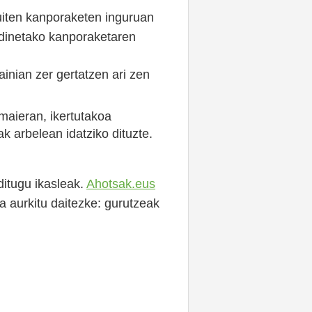
esuiten kanporaketen inguruan
dinetako kanporaketaren
inian zer gertatzen ari zen
maieran, ikertutakoa
k arbelean idatziko dituzte.
ditugu ikasleak.
Ahotsak.eus
za aurkitu daitezke: gurutzeak