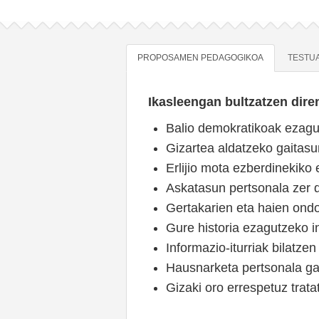
PROPOSAMEN PEDAGOGIKOA
TESTU
Ikasleengan bultzatzen diren
Balio demokratikoak ezagu
Gizartea aldatzeko gaitasu
Erlijio mota ezberdinekiko 
Askatasun pertsonala zer d
Gertakarien eta haien ondo
Gure historia ezagutzeko i
Informazio-iturriak bilatzen
Hausnarketa pertsonala ga
Gizaki oro errespetuz trata