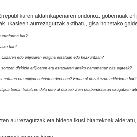
Errepublikaren aldarrikapenaren ondorioz, gobernuak erli
k. Ikasleen aurrezagutzak aktibatu, gisa honetako galde
n erreforma bat?
laiko bat?
n Elizaren edo erlijioaren eragina estatuan edo hezkuntzan?
ortzen dizkizie erlijioaren eta estatuaren arteko harremanaz hitz egiteak?
av estatua eta erlijioa nahasten direnean? Eman al dezakezue adibideren bat?
erlijioa berdin tratatzen dela uste al duzue? Zein desberdintasun ezagutzen dit
uzten aurrezagutzak eta bideoa ikusi bitartekoak alderatu