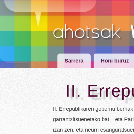
Sarrera
Honi buruz
II. Errep
II. Errepublikaren gobernu berriak
garrantzitsuenetako bat – eta Pa
izan zen, eta neurri esanguratsu