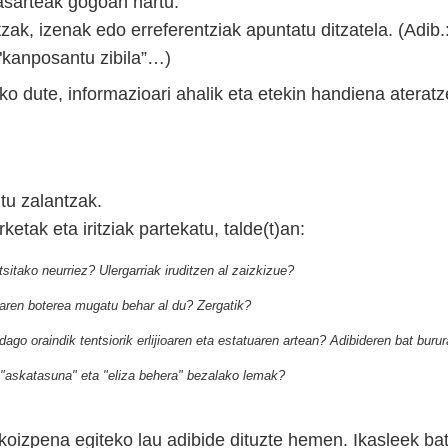
asarteak gogoan hartu.
zak, izenak edo erreferentziak apuntatu ditzatela. (Adib.
, "kanposantu zibila”…)
ko dute, informazioari ahalik eta etekin handiena ateratz
itu zalantzak.
etak eta iritziak partekatu, talde(t)an:
tsitako neurriez? Ulergarriak iruditzen al zaizkizue?
zaren boterea mugatu behar al du? Zergatik?
dago oraindik tentsiorik erlijioaren eta estatuaren artean? Adibideren bat buru
te "askatasuna" eta "eliza behera" bezalako lemak?
koizpena egiteko lau adibide dituzte hemen. Ikasleek b