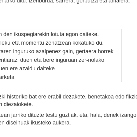
eharko ditu: izenburua, sarrera, gorputza eta amaiera.
 den ikuspegiarekin lotuta egon daiteke.
a leku eta momentu zehatzean kokatuko du.
raren inguruko azalpenez gain, gertaera horrek
entiarazi duen eta bere inguruan zer-nolako
uen ere azaldu daiteke.
arketa
azki historiko bat ere erabil dezakete, benetakoa edo fikz
n diezaiokete.
ean jarriko dituzte testu guztiak, eta, hala, denek izang
ten diseinuak ikusteko aukera.