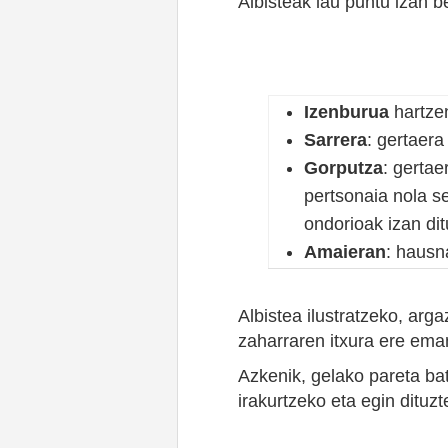
Albisteak lau puntu izan b
Izenburua
hartzen
Sarrera
: gertaer
Gorputza
: gertae
pertsonaia nola s
ondorioak izan dit
Amaieran
: hausn
Albistea ilustratzeko, arg
zaharraren itxura ere ema
Azkenik, gelako pareta bat
irakurtzeko eta egin dituz