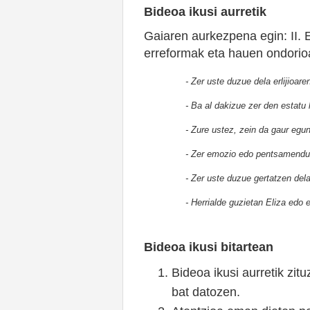
Bideoa ikusi aurretik
Gaiaren aurkezpena egin: II. 
erreformak eta hauen ondorioa
- Zer uste duzue dela erlijioare
- Ba al dakizue zer den estatu 
- Zure ustez, zein da gaur egu
- Zer emozio edo pentsamendu s
- Zer uste duzue gertatzen del
- Herrialde guzietan Eliza edo 
Bideoa ikusi bitartean
Bideoa ikusi aurretik zit
bat datozen.