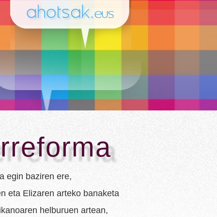
-erreforma
a egin baziren ere,
n eta Elizaren arteko banaketa
ikanoaren helburuen artean,