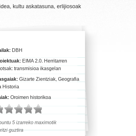
dea, kultu askatasuna, erlijiosoak
.
ilak:
DBH
oiektuak:
EIMA 2.0. Herritarren
otsak: transmisioa ikasgelan
asgaiak:
Gizarte Zientziak, Geografia
a Historia
iak:
Oroimen historikoa
untu 5 izarreko maximotik
ritzi guztira