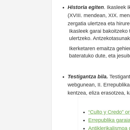
Historia egiten
. Ikasleek 
(XVIII. mendean, XIX. men
zergatia ulertzea eta hiru
Ikasleek garai bakoitzeko
ulertzeko. Antzekotasunak
Ikerketaren emaitza gehien
bateratuko dute, eta jesui
Testigantza bila.
Testigant
webgunean, II. Errepublikak
kentzea, eliza erasotzea,
“Culto y Credo” o
Errepublika garaia
Antiklerikalismoa