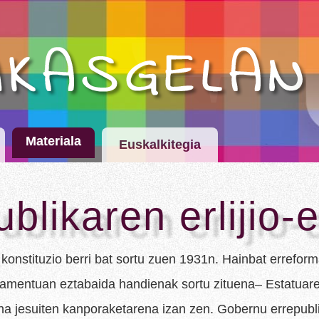
Materiala
Euskalkitegia
ublikaren erlijio
 konstituzio berri bat sortu zuen 1931n. Hainbat erreform
rlamentuan eztabaida handienak sortu zituena– Estatuare
ena jesuiten kanporaketarena izan zen. Gobernu errepubl