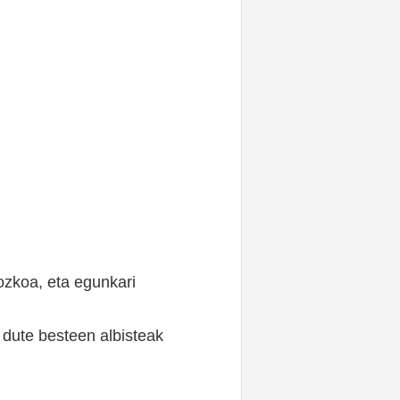
iozkoa, eta egunkari
o dute besteen albisteak