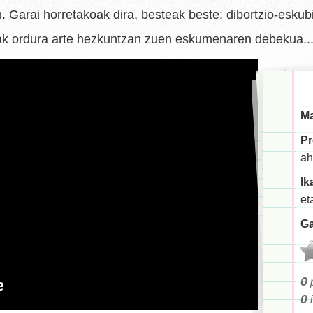
 Garai horretakoak dira, besteak beste: dibortzio-eskubi
zak ordura arte hezkuntzan zuen eskumenaren debekua..
Ma
Pr
ah
Ik
et
Ga
0
p
0
i