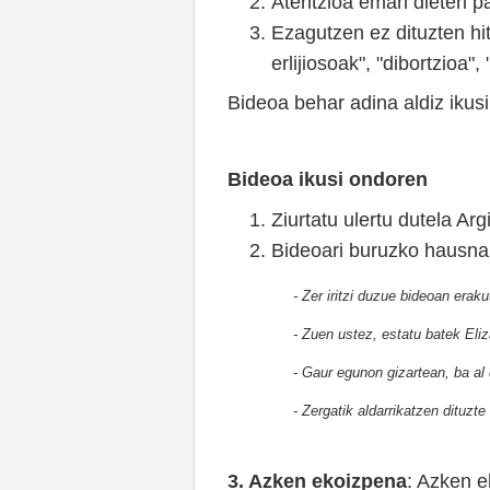
Atentzioa eman dieten p
Ezagutzen ez dituzten hit
erlijiosoak", "dibortzioa"
Bideoa behar adina aldiz ikusi
Bideoa ikusi ondoren
Ziurtatu ulertu dutela Arg
Bideoari buruzko hausnark
- Zer iritzi duzue bideoan eraku
- Zuen ustez, estatu batek Eli
- Gaur egunon gizartean, ba al 
- Zergatik aldarrikatzen dituz
3. Azken ekoizpena
: Azken e