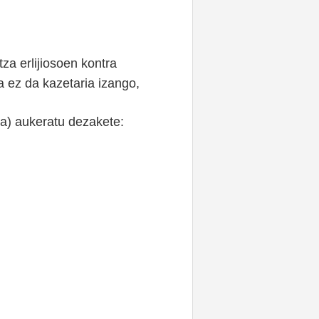
za erlijiosoen kontra
a ez da kazetaria izango,
na) aukeratu dezakete: