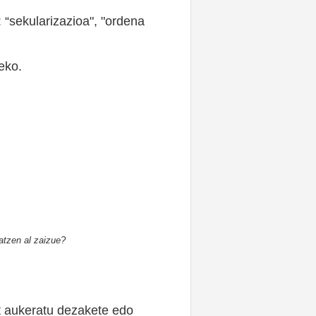
: “sekularizazioa", "ordena
eko.
ratzen al zaizue?
at aukeratu dezakete edo