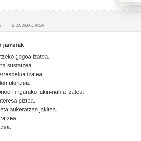
A
GIDA DIDAKTIKOA
 jarrerak
tzeko gogoa izatea.
na sustatzea.
errespetua izatea.
en ulertzea.
rioen inguruko jakin-nahia izatea.
nteresa piztea.
 eta aukeratzen jakitea.
ratzea.
tzea.