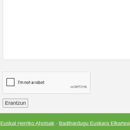
Euskal Herriko Ahotsak
·
Badihardugu Euskara Elkartea