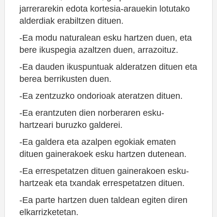
jarrerarekin edota kortesia-arauekin lotutako
alderdiak erabiltzen dituen.
-Ea modu naturalean esku hartzen duen, eta
bere ikuspegia azaltzen duen, arrazoituz.
-Ea dauden ikuspuntuak alderatzen dituen eta
berea berrikusten duen.
-Ea zentzuzko ondorioak ateratzen dituen.
-Ea erantzuten dien norberaren esku-
hartzeari buruzko galderei.
-Ea galdera eta azalpen egokiak ematen
dituen gainerakoek esku hartzen dutenean.
-Ea errespetatzen dituen gainerakoen esku-
hartzeak eta txandak errespetatzen dituen.
-Ea parte hartzen duen taldean egiten diren
elkarrizketetan.