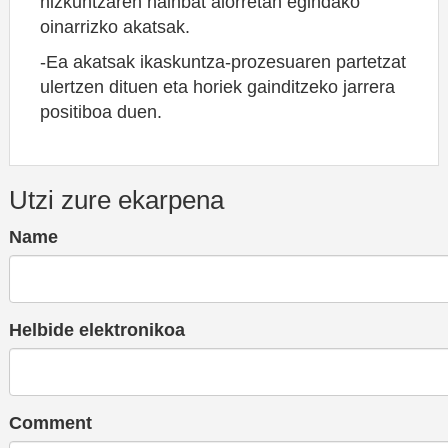
hizkuntzaren hainbat alorretan egindako
oinarrizko akatsak.
-Ea akatsak ikaskuntza-prozesuaren partetzat
ulertzen dituen eta horiek gainditzeko jarrera
positiboa duen.
Utzi zure ekarpena
Name
Helbide elektronikoa
Comment