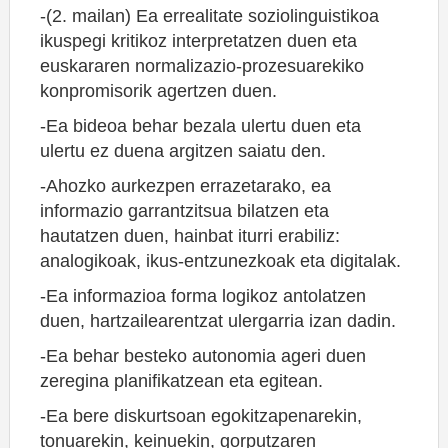
-(2. mailan) Ea errealitate soziolinguistikoa
ikuspegi kritikoz interpretatzen duen eta
euskararen normalizazio-prozesuarekiko
konpromisorik agertzen duen.
-Ea bideoa behar bezala ulertu duen eta
ulertu ez duena argitzen saiatu den.
-Ahozko aurkezpen errazetarako, ea
informazio garrantzitsua bilatzen eta
hautatzen duen, hainbat iturri erabiliz:
analogikoak, ikus-entzunezkoak eta digitalak.
-Ea informazioa forma logikoz antolatzen
duen, hartzailearentzat ulergarria izan dadin.
-Ea behar besteko autonomia ageri duen
zeregina planifikatzean eta egitean.
-Ea bere diskurtsoan egokitzapenarekin,
tonuarekin, keinuekin, gorputzaren