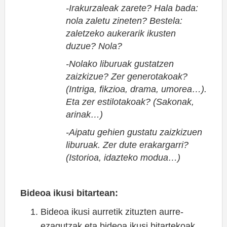
-Irakurzaleak zarete? Hala bada:
nola zaletu zineten? Bestela:
zaletzeko aukerarik ikusten
duzue? Nola?
-Nolako liburuak gustatzen
zaizkizue? Zer generotakoak?
(Intriga, fikzioa, drama, umorea…).
Eta zer estilotakoak? (Sakonak,
arinak…)
-Aipatu gehien gustatu zaizkizuen
liburuak. Zer dute erakargarri?
(Istorioa, idazteko modua…)
Bideoa ikusi bitartean:
Bideoa ikusi aurretik zituzten aurre-
ezagutzak eta bideoa ikusi bitartekoak