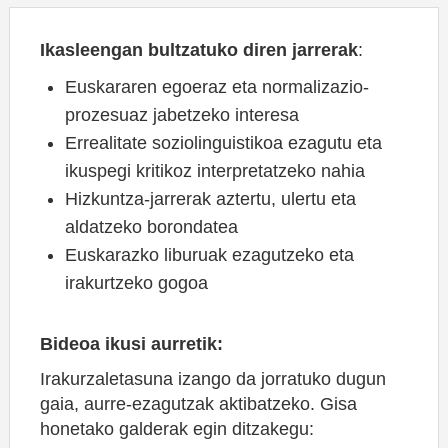
Ikasleengan bultzatuko diren jarrerak
:
Euskararen egoeraz eta normalizazio-
prozesuaz jabetzeko interesa
Errealitate soziolinguistikoa ezagutu eta
ikuspegi kritikoz interpretatzeko nahia
Hizkuntza-jarrerak aztertu, ulertu eta
aldatzeko borondatea
Euskarazko liburuak ezagutzeko eta
irakurtzeko gogoa
Bideoa ikusi aurretik:
Irakurzaletasuna izango da jorratuko dugun
gaia, aurre-ezagutzak aktibatzeko. Gisa
honetako galderak egin ditzakegu: