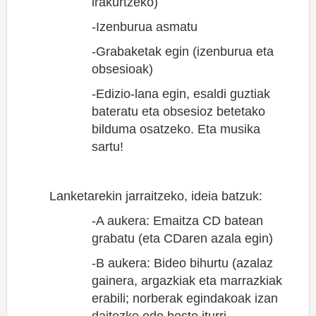
irakurtzeko)
-Izenburua asmatu
-Grabaketak egin (izenburua eta
obsesioak)
-Edizio-lana egin, esaldi guztiak
bateratu eta obsesioz betetako
bilduma osatzeko. Eta musika
sartu!
Lanketarekin jarraitzeko, ideia batzuk:
-A aukera: Emaitza CD batean
grabatu (eta CDaren azala egin)
-B aukera: Bideo bihurtu (azalaz
gainera, argazkiak eta marrazkiak
erabili; norberak egindakoak izan