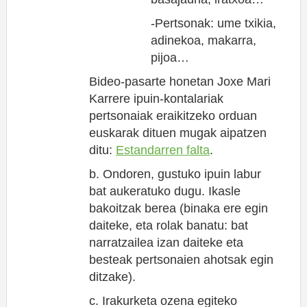
-Pertsonak: ume txikia,
adinekoa, makarra,
pijoa…
Bideo-pasarte honetan Joxe Mari
Karrere ipuin-kontalariak
pertsonaiak eraikitzeko orduan
euskarak dituen mugak aipatzen
ditu:
Estandarren falta
.
b. Ondoren, gustuko ipuin labur
bat aukeratuko dugu. Ikasle
bakoitzak berea (binaka ere egin
daiteke, eta rolak banatu: bat
narratzailea izan daiteke eta
besteak pertsonaien ahotsak egin
ditzake).
c. Irakurketa ozena egiteko