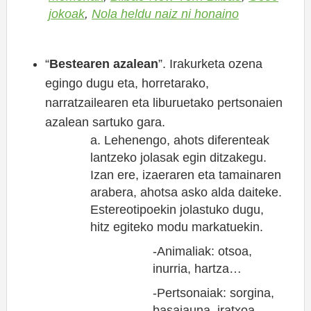
jokoak
,
Nola heldu naiz ni honaino
“
Bestearen azalean
”. Irakurketa ozena
egingo dugu eta, horretarako,
narratzailearen eta liburuetako pertsonaien
azalean sartuko gara.
a. Lehenengo, ahots diferenteak
lantzeko jolasak egin ditzakegu.
Izan ere, izaeraren eta tamainaren
arabera, ahotsa asko alda daiteke.
Estereotipoekin jolastuko dugu,
hitz egiteko modu markatuekin.
-Animaliak: otsoa,
inurria, hartza…
-Pertsonaiak: sorgina,
basajauna, iratxoa…