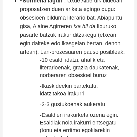
“Sormena lagun
”. Uxue Alberdik bideoan
proposatzen duen ariketa egingo dugu:
obsesioen bilduma literario bat. Abiapuntu
gisa, Alaine Agirreren
Ixa hil da
liburuko
pasarte batzuk irakur ditzakegu (etxean
egin daiteke edo ikasgelan bertan, denon
artean). Lan-prozesuaren pauso posibleak:
-10 esaldi idatzi, ahalik eta
literarioenak, grazia daukatenak,
norberaren obsesioei buruz
-Ikaskideekin partekatu:
idatzitakoa irakurri
-2-3 gustukoenak aukeratu
-Esaldien irakurketa ozena egin.
Esaldiak nola irakurri entsegatu
(tonu eta erritmo egokiarekin