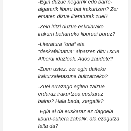
-Egin duzue negarrik edo barre-
algararik liburu bat irakurtzen? Zer
ematen dizue literaturak zuei?
-Zein iritzi duzue eskolarako
irakurri beharreko liburuei buruz?
-Literatura “ona” eta
“deskafeinatua” aipatzen ditu Uxue
Alberdi idazleak. Ados zaudete?
-Zuen ustez, zer egin daiteke
irakurzaletasuna bultzatzeko?
-Zuei errazago egiten zaizue
erdaraz irakurtzea euskaraz
baino? Hala bada, zergatik?
-Egia al da euskaraz ez dagoela
liburu-aukera zabalik, ala ezagutza
falta da?