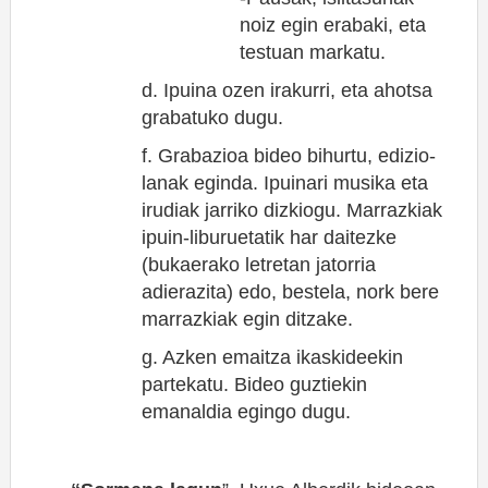
noiz egin erabaki, eta
testuan markatu.
d. Ipuina ozen irakurri, eta ahotsa
grabatuko dugu.
f. Grabazioa bideo bihurtu, edizio-
lanak eginda. Ipuinari musika eta
irudiak jarriko dizkiogu. Marrazkiak
ipuin-liburuetatik har daitezke
(bukaerako letretan jatorria
adierazita) edo, bestela, nork bere
marrazkiak egin ditzake.
g. Azken emaitza ikaskideekin
partekatu. Bideo guztiekin
emanaldia egingo dugu.