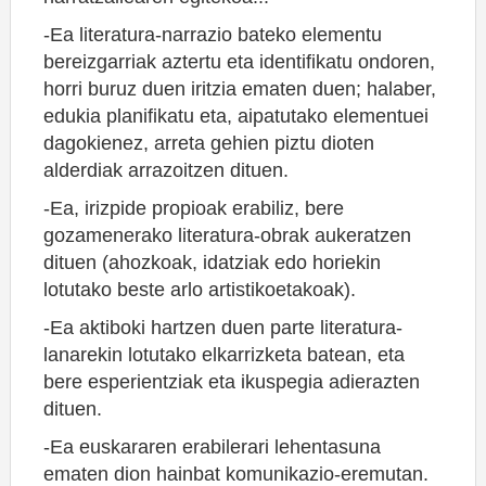
-Ea literatura-narrazio bateko elementu
bereizgarriak aztertu eta identifikatu ondoren,
horri buruz duen iritzia ematen duen; halaber,
edukia planifikatu eta, aipatutako elementuei
dagokienez, arreta gehien piztu dioten
alderdiak arrazoitzen dituen.
-Ea, irizpide propioak erabiliz, bere
gozamenerako literatura-obrak aukeratzen
dituen (ahozkoak, idatziak edo horiekin
lotutako beste arlo artistikoetakoak).
-Ea aktiboki hartzen duen parte literatura-
lanarekin lotutako elkarrizketa batean, eta
bere esperientziak eta ikuspegia adierazten
dituen.
-Ea euskararen erabilerari lehentasuna
ematen dion hainbat komunikazio-eremutan.