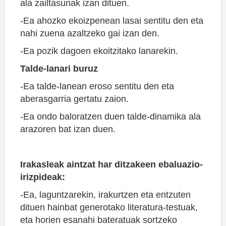
ala zailtasunak izan dituen.
-Ea ahozko ekoizpenean lasai sentitu den eta
nahi zuena azaltzeko gai izan den.
-Ea pozik dagoen ekoitzitako lanarekin.
Talde-lanari buruz
-Ea talde-lanean eroso sentitu den eta
aberasgarria gertatu zaion.
-Ea ondo baloratzen duen talde-dinamika ala
arazoren bat izan duen.
Irakasleak aintzat har ditzakeen ebaluazio-
irizpideak:
-Ea, laguntzarekin, irakurtzen eta entzuten
dituen hainbat generotako literatura-testuak,
eta horien esanahi bateratuak sortzeko