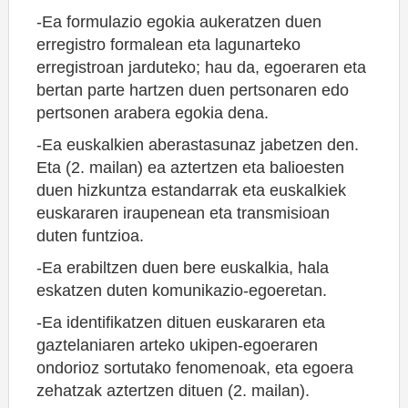
-Ea formulazio egokia aukeratzen duen
erregistro formalean eta lagunarteko
erregistroan jarduteko; hau da, egoeraren eta
bertan parte hartzen duen pertsonaren edo
pertsonen arabera egokia dena.
-Ea euskalkien aberastasunaz jabetzen den.
Eta (2. mailan) ea aztertzen eta balioesten
duen hizkuntza estandarrak eta euskalkiek
euskararen iraupenean eta transmisioan
duten funtzioa.
-Ea erabiltzen duen bere euskalkia, hala
eskatzen duten komunikazio-egoeretan.
-Ea identifikatzen dituen euskararen eta
gaztelaniaren arteko ukipen-egoeraren
ondorioz sortutako fenomenoak, eta egoera
zehatzak aztertzen dituen (2. mailan).