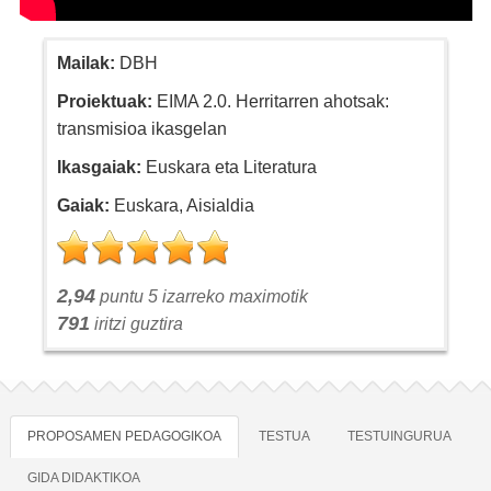
Mailak:
DBH
Proiektuak:
EIMA 2.0. Herritarren ahotsak:
transmisioa ikasgelan
Ikasgaiak:
Euskara eta Literatura
Gaiak:
Euskara, Aisialdia
2,94
puntu 5 izarreko maximotik
791
iritzi guztira
PROPOSAMEN PEDAGOGIKOA
TESTUA
TESTUINGURUA
GIDA DIDAKTIKOA