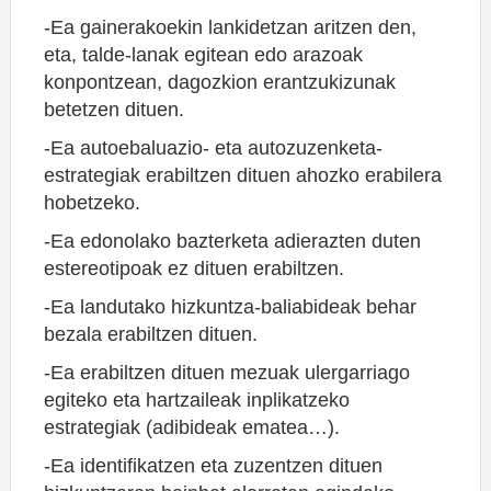
-Ea gainerakoekin lankidetzan aritzen den,
eta, talde-lanak egitean edo arazoak
konpontzean, dagozkion erantzukizunak
betetzen dituen.
-Ea autoebaluazio- eta autozuzenketa-
estrategiak erabiltzen dituen ahozko erabilera
hobetzeko.
-Ea edonolako bazterketa adierazten duten
estereotipoak ez dituen erabiltzen.
-Ea landutako hizkuntza-baliabideak behar
bezala erabiltzen dituen.
-Ea erabiltzen dituen mezuak ulergarriago
egiteko eta hartzaileak inplikatzeko
estrategiak (adibideak ematea…).
-Ea identifikatzen eta zuzentzen dituen