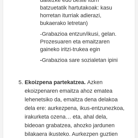
daitezke edo beste iturri
batzuetatik hartutakoak: kasu
horretan iturriak adierazi,
bukaerako letretan)
-Grabazioa entzun/ikusi, gelan.
Prozesuaren eta emaitzaren
gaineko iritzi-trukea egin
-
Grabazioa sare sozialetan ipini
Ekoizpena partekatzea.
Azken
ekoizpenaren emaitza ahoz ematea
lehenetsiko da, emaitza dena delakoa
dela ere: aurkezpena, ikus-entzunezkoa,
irakurketa ozena… eta, ahal dela,
bideoan grabatzea, ahozko jardunen
bilakaera ikusteko. Aurkezpen guztien