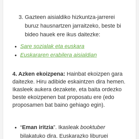
Gazteen aisialdiko hizkuntza-jarrerei
buruz hausnartzen jarraitzeko, beste bi
bideo hauek ere ikus daitezke:
Sare sozialak eta euskara
Euskararen erabilera aisialdian
4. Azken ekoizpena:
Hainbat ekoizpen gara
daitezke. Hiru adibide eskaintzen dira hemen.
Ikasleek aukera dezakete, eta baita ordezko
beste ekoizpenen bat proposatu ere (edo
proposamen bat baino gehiago egin).
“
Eman iritzia
”. Ikasleak
booktuber
bilakatuko dira. Euskarazko liburuei