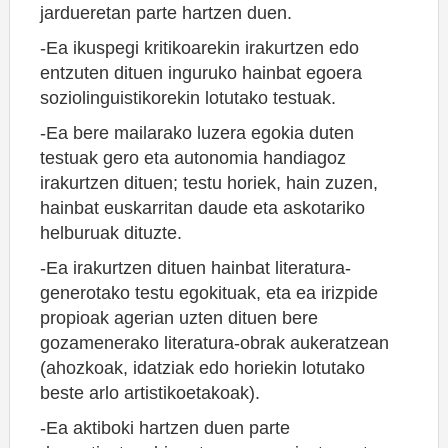
jardueretan parte hartzen duen.
-Ea ikuspegi kritikoarekin irakurtzen edo
entzuten dituen inguruko hainbat egoera
soziolinguistikorekin lotutako testuak.
-Ea bere mailarako luzera egokia duten
testuak gero eta autonomia handiagoz
irakurtzen dituen; testu horiek, hain zuzen,
hainbat euskarritan daude eta askotariko
helburuak dituzte.
-Ea irakurtzen dituen hainbat literatura-
generotako testu egokituak, eta ea irizpide
propioak agerian uzten dituen bere
gozamenerako literatura-obrak aukeratzean
(ahozkoak, idatziak edo horiekin lotutako
beste arlo artistikoetakoak).
-Ea aktiboki hartzen duen parte