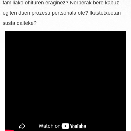
familiako ohituren eraginez? Norberak bere kabuz
egiten duen prozesu pertsonala ote? Ikastetxeetan
susta daiteke?