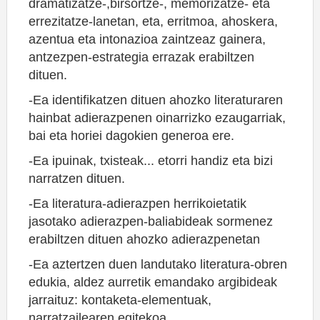
dramatizatze-,birsortze-, memorizatze- eta
errezitatze-lanetan, eta, erritmoa, ahoskera,
azentua eta intonazioa zaintzeaz gainera,
antzezpen-estrategia errazak erabiltzen
dituen.
-Ea identifikatzen dituen ahozko literaturaren
hainbat adierazpenen oinarrizko ezaugarriak,
bai eta horiei dagokien generoa ere.
-Ea ipuinak, txisteak... etorri handiz eta bizi
narratzen dituen.
-Ea literatura-adierazpen herrikoietatik
jasotako adierazpen-baliabideak sormenez
erabiltzen dituen ahozko adierazpenetan
-Ea aztertzen duen landutako literatura-obren
edukia, aldez aurretik emandako argibideak
jarraituz: kontaketa-elementuak,
narratzailearen egitekoa...