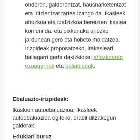
ondoren, galderentzat, hausnarketentzat
eta iritzientzat tartea izango da. Ikasleek
ahozkoa eta idatzizkoa bereizten ikastea
komeni da, eta pixkanaka ahozko
jardunean gero eta hobeto moldatzea.
Irizpideak proposatzeko, irakasleari
baliagarri gerta dakizkioke:
ahozkoaren
ezaugarriak
eta
baliabideak
.
Ebaluazio-irizpideak:
Ikasleen autoebaluazioa. Ikasleek
autoebaluazioa egiteko, erabil ditzakegun
galderak:
Edukiari buruz