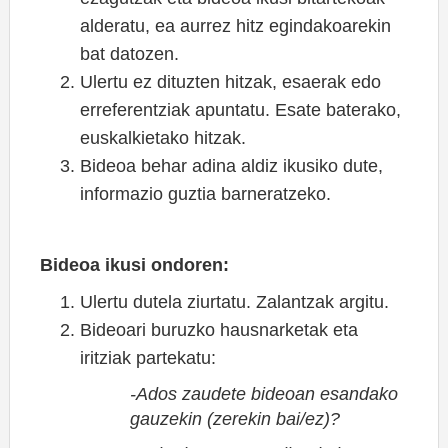
alderatu, ea aurrez hitz egindakoarekin
bat datozen.
Ulertu ez dituzten hitzak, esaerak edo
erreferentziak apuntatu. Esate baterako,
euskalkietako hitzak.
Bideoa behar adina aldiz ikusiko dute,
informazio guztia barneratzeko.
Bideoa ikusi ondoren:
Ulertu dutela ziurtatu. Zalantzak argitu.
Bideoari buruzko hausnarketak eta
iritziak partekatu:
-Ados zaudete bideoan esandako
gauzekin (zerekin bai/ez)?