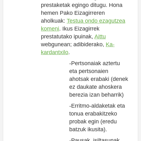
prestaketak egingo ditugu. Hona
hemen Pako Eizagirreren
aholkuak:
Testua ondo ezagutzea
komeni
. Ikus Eizagirrek
prestatutako ipuinak,
Aittu
webgunean; adibiderako,
Ka-
kardantxilo
.
-Pertsonaiak aztertu
eta pertsonaien
ahotsak erabaki (denek
ez daukate ahoskera
berezia izan beharrik)
-Erritmo-aldaketak eta
tonua erabakitzeko
probak egin (eredu
batzuk ikusita).
-Pausak, isiltasunak