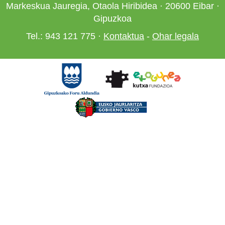
Markeskua Jauregia, Otaola Hiribidea · 20600 Eibar ·
Gipuzkoa
Tel.: 943 121 775 ·
Kontaktua
-
Ohar legala