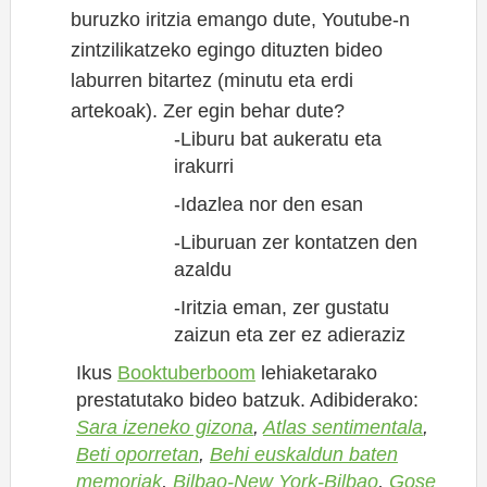
buruzko iritzia emango dute, Youtube-n
zintzilikatzeko egingo dituzten bideo
laburren bitartez (minutu eta erdi
artekoak). Zer egin behar dute?
-Liburu bat aukeratu eta
irakurri
-Idazlea nor den esan
-Liburuan zer kontatzen den
azaldu
-Iritzia eman, zer gustatu
zaizun eta zer ez adieraziz
Ikus
Booktuberboom
lehiaketarako
prestatutako bideo batzuk. Adibiderako:
Sara izeneko gizona
,
Atlas sentimentala
,
Beti oporretan
,
Behi euskaldun baten
memoriak
,
Bilbao-New York-Bilbao
,
Gose