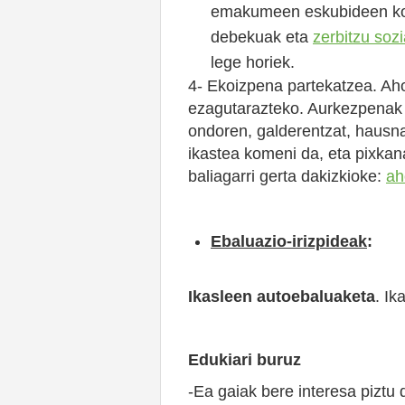
emakumeen eskubideen kont
debekuak eta
zerbitzu sozi
lege horiek.
4- Ekoizpena partekatzea. Ah
ezagutarazteko. Aurkezpenak l
ondoren, galderentzat, hausnar
ikastea komeni da, eta pixkan
baliagarri gerta dakizkioke:
ah
Ebaluazio-irizpideak
:
Ikasleen autoebaluaketa
. Ik
Edukiari buruz
-Ea gaiak bere interesa piztu 