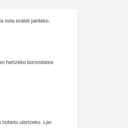
 nola erabili jakiteko,
uan hartzeko borondatea
a hobeto ulertzeko. Lan