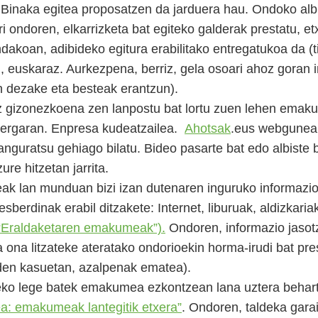
. Binaka egitea proposatzen da jarduera hau. Ondoko al
ri ondoren, elkarrizketa bat egiteko galderak prestatu, e
ndakoan, adibideko egitura erabilitako entregatukoa da (tit
 euskaraz. Aurkezpena, berriz, gela osoari ahoz goran i
in dezake eta besteak erantzun).
oz gizonezkoena zen lanpostu bat lortu zuen lehen ema
Bergaran. Enpresa kudeatzailea.
Ahotsak
.eus webgunean
anguratsu gehiago bilatu. Bideo pasarte bat edo albiste 
re hitzetan jarrita.
k lan munduan bizi izan dutenaren inguruko informazioa
esberdinak erabil ditzakete: Internet, liburuak, aldizkaria
“Eraldaketaren emakumeak”).
Ondoren, informazio jasotz
a ona litzateke ateratako ondorioekin horma-irudi bat pre
 den kasuetan, azalpenak ematea).
eko lege batek emakumea ezkontzean lana uztera behart
a: emakumeak lantegitik etxera”
. Ondoren, taldeka gara