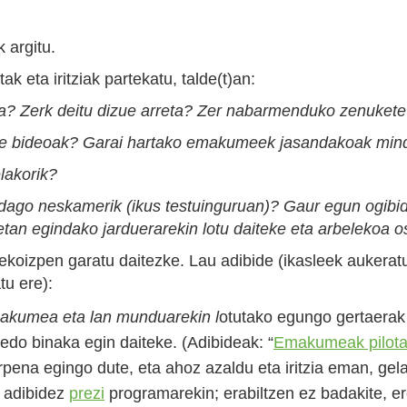
 argitu.
k eta iritziak partekatu, talde(t)an:
a? Zerk deitu dizue arreta? Zer nabarmenduko zenuket
ue bideoak? Garai hartako emakumeek jasandakoak mindu
lakorik?
dago neskamerik (ikus testuinguruan)? Gaur egun ogibid
an egindako jarduerarekin lotu daiteke eta arbelekoa o
 ekoizpen garatu daitezke. Lau adibide (ikasleek aukerat
tu ere):
kumea eta lan munduarekin l
otutako egungo gertaerak 
do binaka egin daiteke. (Adibideak: “
Emakumeak pilota
urpena egingo dute, eta ahoz azaldu eta iritzia eman, ge
, adibidez
prezi
programarekin; erabiltzen ez badakite, er