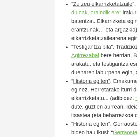
“
Zu zeu elkarrizketatzaile
”
duinak, oraindik ere”
irakur
batentzat. Elkarrizketa egi
erantzunak… eta argazkia),
elkarrizketatzailearena eg
“
Testigantza bila
”. Tradizi
Agirrezabal
bere herrian, 
arakatu, eta testigantza es
duenaren laburpena egin, zu
“
Historia egiten”
. Emakumea
eginez. Horretarako iturri d
elkarrizketatu... (adibidez,
dute, guztien aurrean. Idei
itsastea (eta beharrezkoa
“
Historia egiten
”. Gerraost
bideo hau ikusi: “
Gerraoste