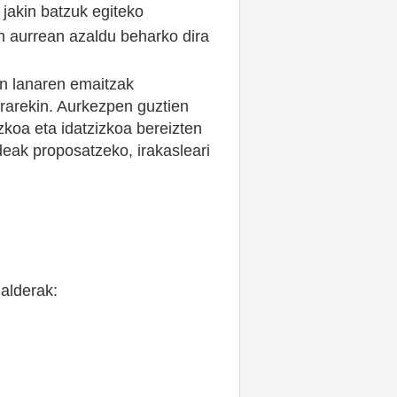
jakin batzuk egiteko
n aurrean azaldu beharko dira
en lanaren emaitzak
rarekin. Aurkezpen guztien
zkoa eta idatzizkoa bereizten
eak proposatzeko, irakasleari
galderak: