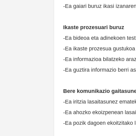
-Ea gaiari buruz ikasi izanare
Ikaste prozesuari buruz
-Ea bideoa eta adinekoen testi
-Ea ikaste prozesua gustukoa 
-Ea informazioa bilatzeko araz
-Ea guztira informazio berri a
Bere komunikazio gaitasune
-Ea iritzia lasaitasunez emate
-Ea ahozko ekoizpenean lasai 
-Ea pozik dagoen ekoitzitako 