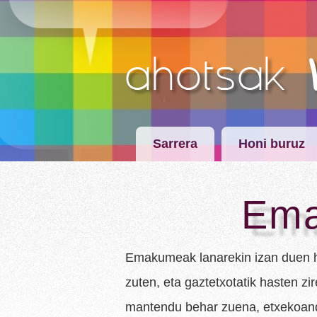
Sarrera
Honi buruz
Ema
Emakumeak lanarekin izan duen h
zuten, eta gaztetxotatik hasten z
mantendu behar zuena, etxekoand