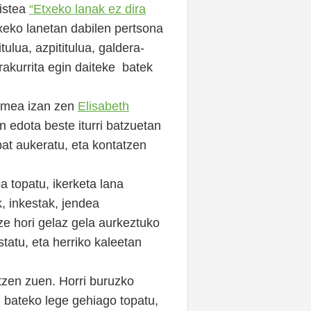
bistea
“Etxeko lanak ez dira
txeko lanetan dabilen pertsona
ulua, azpititulua, galdera-
rakurrita egin daiteke batek
kumea izan zen
Elisabeth
 edota beste iturri batzuetan
bat aukeratu, eta kontatzen
 topatu, ikerketa lana
k, inkestak, jendea
e hori gelaz gela aurkeztuko
statu, eta herriko kaleetan
zen zuen. Horri buruzko
i bateko lege gehiago topatu,