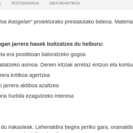
A
TESTUINGURUA
GIDA DIDAKTIKOA
ioa ikasgelan
" proiekturako prestatutako bideoa. Materiala
an jarrera hauek bultzatzea du helburu:
eta era positiboan baloratzeko gogoa
atatzeko asmoa. Denen iritziak arretaz entzun eta kont
rera kritikoa agertzea
 jarrera aktiboa azaltzea
ria hurbila ezagutzeko interesa
u irakasleak. Lehenaldira begira jarriko gara, orainaldi