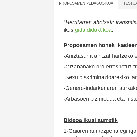
PROPOSAMEN PEDAGOGIKOA
TESTU
"
Herritarren ahotsak: transmis
ikus
gida didaktikoa
.
Proposamen honek ikasleeng
-Aniztasuna aintzat hartzeko 
-Gizabanako oro errespetuz tr
-Sexu diskriminazioarekiko jar
-Genero-indarkeriaren aurkako
-Arbasoen bizimodua eta histo
Bideoa ikusi aurretik
1-Gaiaren aurkezpena egingo d