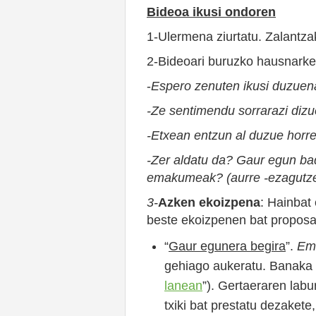
Bideoa ikusi ondoren
1-Ulermena ziurtatu. Zalantzak
2-Bideoari buruzko hausnarketa
-
Espero zenuten ikusi duzuen
-Ze sentimendu sorrarazi diz
-Etxean entzun al duzue horre
-Zer aldatu da? Gaur egun ba
emakumeak? (aurre -ezagutzet
3-
Azken ekoizpena
: Hainbat
beste ekoizpenen bat proposa
“
Gaur egunera begira
”.
Ema
gehiago aukeratu. Banaka e
lanean
”). Gertaeraren lab
txiki bat prestatu dezakete