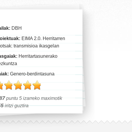
ilak:
DBH
oiektuak:
EIMA 2.0. Herritarren
otsak: transmisioa ikasgelan
asgaiak:
Herritartasunerako
zkuntza
iak:
Genero-berdintasuna
87
puntu 5 izarreko maximotik
55
iritzi guztira