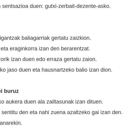
n sentsazioa duen: gutxi-zerbait-dezente-asko.
gantzak baliagarriak gertatu zaizkion.
eta eraginkorra izan den berarentzat.
orik izan duen edo erraza gertatu zaion.
sko jaso duen eta hausnartzeko balio izan dion.
i buruz
ko aukera duen ala zailtasunak izan dituen.
sentitu den eta nahi zuena azaltzeko gai izan den.
lanarekin.