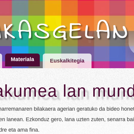
Materiala
Euskalkitegia
kumea lan mun
arremanaren bilakaera agerian geratuko da bideo honet
iren lanean. Ezkonduz gero, lana uzten zuten, senarra b
re eta ama fina.