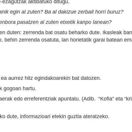
-ezagutzak aktibatuko ditugu.
nik egin al zuten? Ba al dakizue zerbait horri buruz?
nbora pasatzen al zuten etxetik kanpo lanean?
ten duten: zerrenda bat osatu beharko dute. Ikasleak b
ro, behin zerrenda osatuta, lan horietatik garai batean 
ea aurrez hitz egindakoarekin bat datozen.
ak gogoan hartu.
saerak edo erreferentziak apuntatu. (Adib. “Kofia” eta “k
ko dute, informazioari etekin guztia ateratzeko.