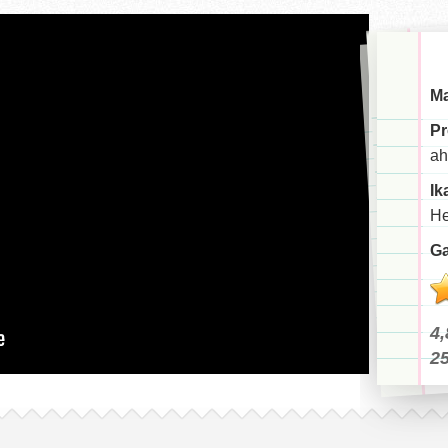
Ma
Pr
ah
Ik
He
Ga
4,
2