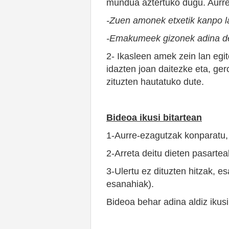
mundua aztertuko dugu. Aurre
-Zuen amonek etxetik kanpo la
-Emakumeek gizonek adina de
2- Ikasleen amek zein lan egi
idazten joan daitezke eta, ge
zituzten hautatuko dute.
Bideoa ikusi bitartean
1-Aurre-ezagutzak konparatu, 
2-Arreta deitu dieten pasarte
3-Ulertu ez dituzten hitzak, e
esanahiak).
Bideoa behar adina aldiz ikusi