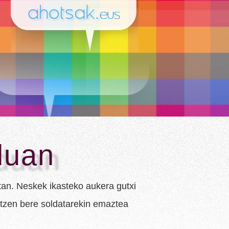
duan
an. Neskek ikasteko aukera gutxi
aitzen bere soldatarekin emaztea