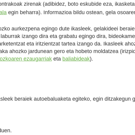
rakoak zirenak (adibidez, boto eskubide eza, ikasketa 
ala
egin beharra). Informazioa bildu ostean, gela osoare
ozko aurkezpena egingo dute ikasleek, gelakideei berai
aburrak izango dira eta grabatu egingo dira, bideokame
ketentzat eta iritzientzat tartea izango da. Ikasleek aho
aka ahozko jardunean gero eta hobeto moldatzea (irizpid
ozkoaren ezaugarriak
eta
baliabideak
).
asleek beraiek autoebaluaketa egiteko, egin ditzakegun 
duen.