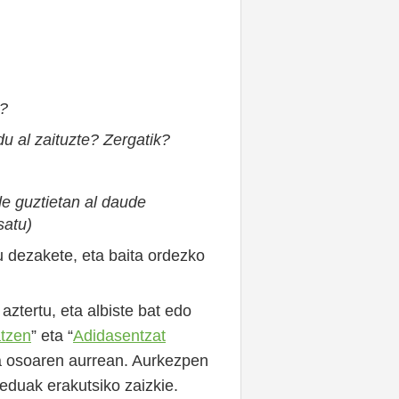
e?
 al zaituzte? Zergatik?
e guztietan al daude
satu)
u dezakete, eta baita ordezko
aztertu, eta albiste bat edo
tzen
” eta “
Adidasentzat
la osoaren aurrean. Aurkezpen
eduak erakutsiko zaizkie.